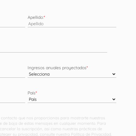
Apellido:
*
Ingresos anuales proyectados
*
País
*
de contacto que nos proporcionas para mostrarte nuestros
rte de baja de estas mensajes en cualquier momento. Para
ancelar la suscripción, así como nuestras prácticas de
oteger su privacidad, consulte nuestra
Política de Privacidad.