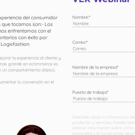
xperiencia del consumidor
Nombre:
*
s que tocamos son:
- Los
y nos enfrentamos con el
ntarlos con éxito por
Correo:
*
 Logisfashion.
rar la experiencia al cliente y
os mas grande en ecommerce es
Nombre de la empresa
*
on un comportamiento atípico,
umentar tu conversión en el
Puesto de trabajo
*
ClearSale utiliza la información 
productos y servicios. Puedes da
obtener información sobre cómo c
privacidad y el compromiso de pr